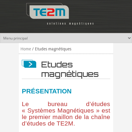
Skip to main content
Home
/
Etudes magnétiques
Etudes
magnétiques
PRÉSENTATION
Le bureau d’études
« Systèmes Magnétiques » est
le premier maillon de la chaîne
d’études de TE2M.