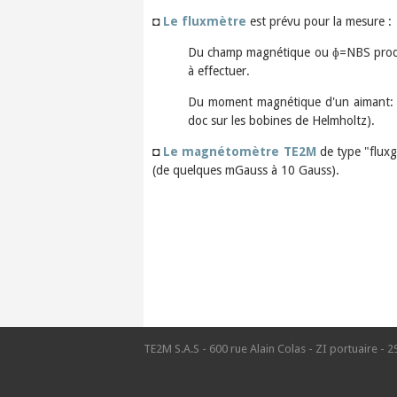
◘
Le fluxmètre
est prévu pour la mesure :
Du champ magnétique ou ɸ=NBS produit
à effectuer.
Du moment magnétique d'un aimant: M=
doc sur les bobines de Helmholtz).
◘
Le magnétomètre TE2M
de type "fluxg
(de quelques mGauss à 10 Gauss).
TE2M S.A.S - 600 rue Alain Colas - ZI portuaire - 2