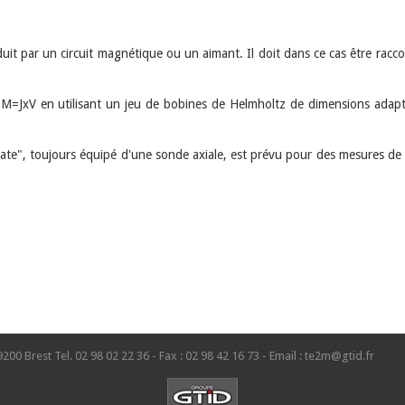
 par un circuit magnétique ou un aimant. Il doit dans ce cas être racc
JxV en utilisant un jeu de bobines de Helmholtz de dimensions adapté
ate", toujours équipé d'une sonde axiale, est prévu pour des mesures de
9200 Brest Tel. 02 98 02 22 36 - Fax : 02 98 42 16 73 - Email : te2m@gtid.fr