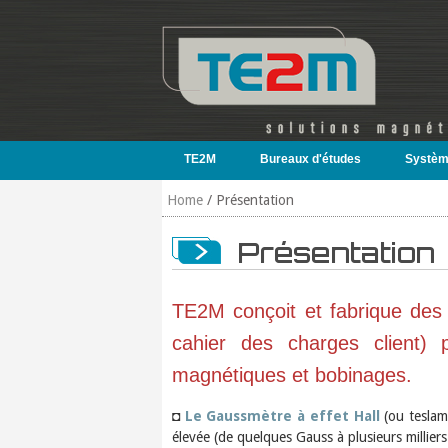
Skip to main content
TE2M
Bureaux d'études
Systèm
Home
/
Présentation
Présentation
TE2M conçoit et fabrique des
cahier des charges client) 
magnétiques et bobinages.
◘
Le Gaussmètre à effet Hall
(ou teslam
élevée (de quelques Gauss à plusieurs millier