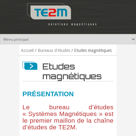
Aller au contenu principal
Accueil
/
Bureaux d'études
/
Etudes magnétiques
Etudes
magnétiques
PRÉSENTATION
Le bureau d’études
« Systèmes Magnétiques » est
le premier maillon de la chaîne
d’études de TE2M.