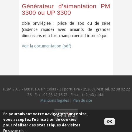
Générateur d’aimantation PM
3300 ou UP 3300
cible privilégiée : pièce de labo ou de série
(cadence rapide) avec aimants de grandes
dimensions et à fort champ coercitif intrinsèque
Voir la documentation (pdf)
TE2M S.A.S - 600 rue Alain Colas - ZI portuaire - 29200 Brest Tel. 02 98 02 22
36 - Fax : 02 98 42 16 73 - Email : te2m@gtid.fr
Mentions légales
|
Plan du site
En poursuivant votre navigation sur ce site,
vous acceptez l’utilisation de cookies
OK
pour réaliser des statistiques de visites
En savoir plus