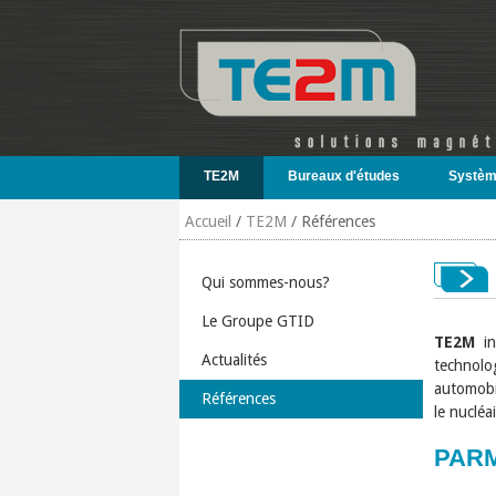
Aller au contenu principal
TE2M
Bureaux d'études
Systèm
Accueil
/
TE2M
/
Références
Qui sommes-nous?
Le Groupe GTID
TE2M
i
Actualités
technolo
automobil
Références
le nucléai
PARM