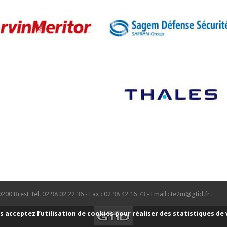
9200 Brest Tel. 02 98 02 22 36 - Fax : 02 98 42 16 73 - Email : te2m@gtid.fr
s acceptez l’utilisation de cookies pour réaliser des statistiques de 